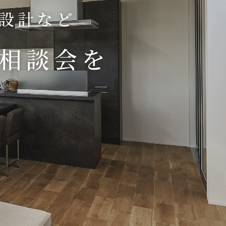
り設計など
相談会を
！