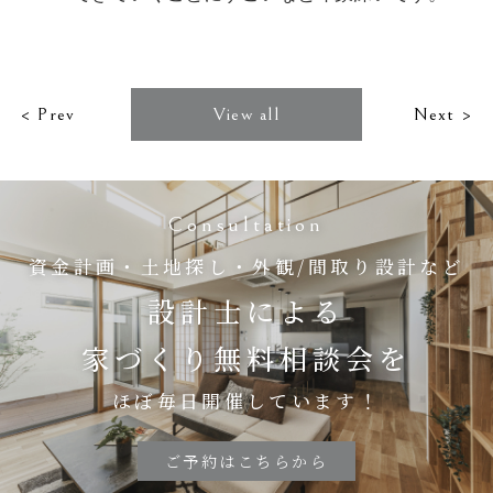
< Prev
View all
Next >
Consultation
資金計画・土地探し・外観/間取り設計など
設計士による
家づくり無料相談会を
ほぼ毎日開催しています！
ご予約はこちらから