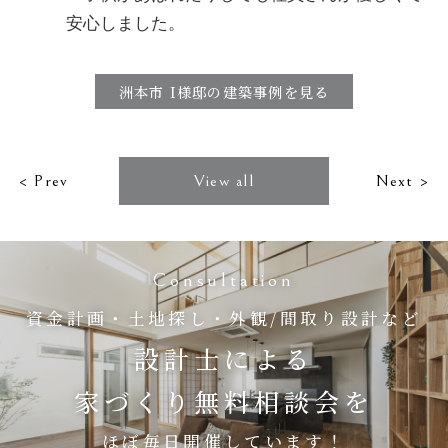
安心しました。
洲本市 I様邸の建築事例を見る
< Prev
View all
Next >
Consultation
資金計画・土地探し・外観/間取り設計など
設計士による
家づくり無料相談会を
ほぼ毎日開催しています！