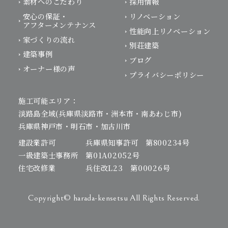
素材へのこだわり
採用情報
安心の保証・
リノベーション
アフターメンテナンス
性能向上リノベーション
家づくりの流れ
別荘建築
建築事例
ブログ
オーナー様の声
プライバシーポリシー
施工可能エリア：
淡路島全域(兵庫県淡路市・洲本市・南あわじ市)
兵庫県神戸市・明石市・加古川市
建設業許可 兵庫県知事許可 第800234号
一級建築士事務所 第01A02052号
住宅改修業 兵住改L23 第00026号
Copyright© harada-kensetsu All Rights Reserved.