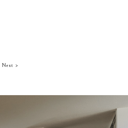
。
Next >