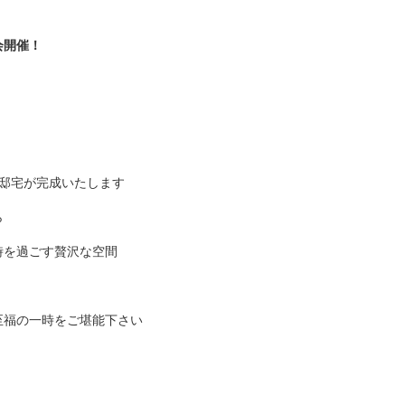
会開催！
！
邸宅が完成いたします
ら
時を過ごす贅沢な空間
至福の一時をご堪能下さい