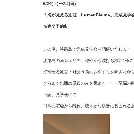
6/24(
土
)
〜
7/2(
日
)
「海が見える別荘
La mer Bleune
」完成見学
※
完全予約制
この度、淡路島で完成見学会を開催いたします
淡路島の南東エリア、穏やかな波打ち際に1棟の
打寄せる波音・飛交う鳥のさえずりを聞きなが
きらめく水面の風景のみを眺める・・・至福の
上記、見学会にて
日常の喧騒から離れ、穏やかな波音に包まれる