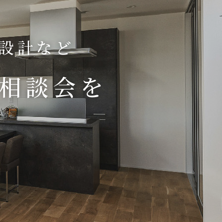
り設計など
相談会を
！