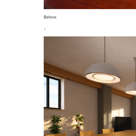
Before
↓