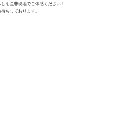
らしを是非現地でご体感ください！
お待ちしております。
】