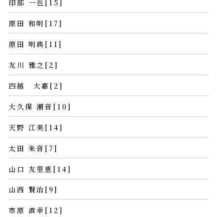
印部 一也[15]
原田 和明[17]
原田 明典[11]
友川 雅之[2]
四越 大嘉[2]
大久保 潮音[10]
天野 江美[14]
太田 朱音[7]
山口 友里恵[14]
山西 賢治[9]
市原 直幸[12]