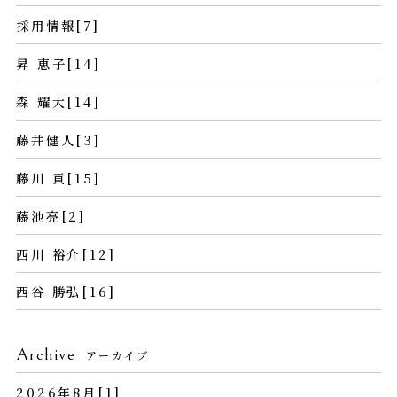
採用情報[7]
昇 恵子[14]
森 耀大[14]
藤井健人[3]
藤川 貢[15]
藤池亮[2]
西川 裕介[12]
西谷 勝弘[16]
Archive
アーカイブ
2026年8月[1]