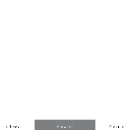
< Prev
View all
Next >