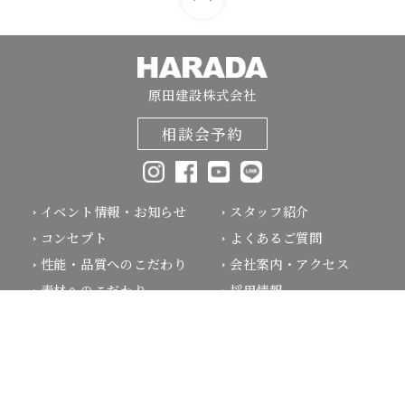
原田建設株式会社
相談会予約
イベント情報・お知らせ
スタッフ紹介
コンセプト
よくあるご質問
相談会予約
お電話はこちらから
性能・品質へのこだわり
会社案内・アクセス
素材へのこだわり
採用情報
安心の保証・
リノベーション
アフターメンテナンス
性能向上リノベーション
家づくりの流れ
別荘建築
建築事例
ブログ