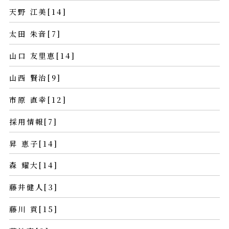
天野 江美[14]
太田 朱音[7]
山口 友里恵[14]
山西 賢治[9]
市原 直幸[12]
採用情報[7]
昇 恵子[14]
森 耀大[14]
藤井健人[3]
藤川 貢[15]