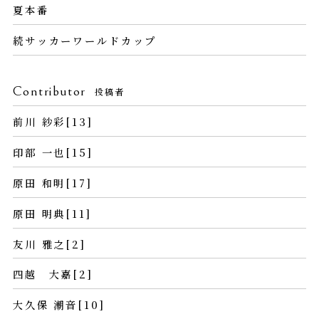
夏本番
続サッカーワールドカップ
Contributor
投稿者
前川 紗彩[13]
印部 一也[15]
原田 和明[17]
原田 明典[11]
友川 雅之[2]
四越 大嘉[2]
大久保 潮音[10]