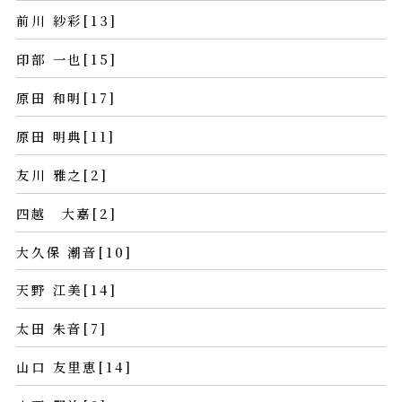
前川 紗彩[13]
印部 一也[15]
原田 和明[17]
原田 明典[11]
友川 雅之[2]
四越 大嘉[2]
大久保 潮音[10]
天野 江美[14]
太田 朱音[7]
山口 友里恵[14]