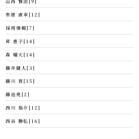
山西 賢治[9]
市原 直幸[12]
採用情報[7]
昇 恵子[14]
森 耀大[14]
藤井健人[3]
藤川 貢[15]
藤池亮[2]
西川 裕介[12]
西谷 勝弘[16]