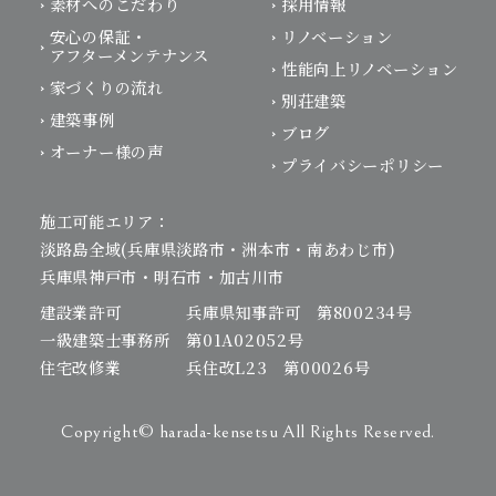
素材へのこだわり
採用情報
安心の保証・
リノベーション
アフターメンテナンス
性能向上リノベーション
家づくりの流れ
別荘建築
建築事例
ブログ
オーナー様の声
プライバシーポリシー
施工可能エリア：
淡路島全域(兵庫県淡路市・洲本市・南あわじ市)
兵庫県神戸市・明石市・加古川市
建設業許可 兵庫県知事許可 第800234号
一級建築士事務所 第01A02052号
住宅改修業 兵住改L23 第00026号
Copyright© harada-kensetsu All Rights Reserved.