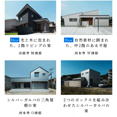
光と木に包まれ
自然素材に囲まれ
た、2階リビングの家
た、中2階のある平屋
淡路市 M様邸
洲本市 W様邸
シルバーガルバの三角屋
2つのボックスを組み合
根の家
わせたシルバーガルバの
家
洲本市 O様邸