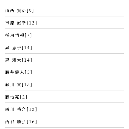
山西 賢治[9]
市原 直幸[12]
採用情報[7]
昇 恵子[14]
森 耀大[14]
藤井健人[3]
藤川 貢[15]
藤池亮[2]
西川 裕介[12]
西谷 勝弘[16]