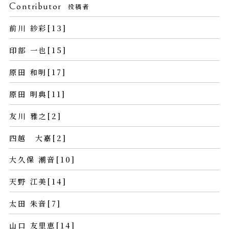
Contributor
投稿者
前川 紗彩[13]
印部 一也[15]
原田 和明[17]
原田 明典[11]
友川 雅之[2]
四越 大嘉[2]
大久保 潮音[10]
天野 江美[14]
太田 朱音[7]
山口 友里恵[14]