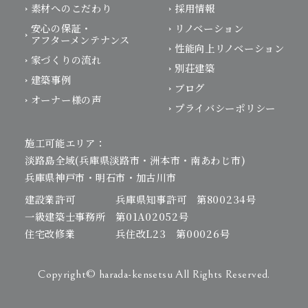
素材へのこだわり
採用情報
安心の保証・
リノベーション
アフターメンテナンス
性能向上リノベーション
家づくりの流れ
別荘建築
建築事例
ブログ
オーナー様の声
プライバシーポリシー
施工可能エリア：
淡路島全域(兵庫県淡路市・洲本市・南あわじ市)
兵庫県神戸市・明石市・加古川市
建設業許可 兵庫県知事許可 第800234号
一級建築士事務所 第01A02052号
住宅改修業 兵住改L23 第00026号
Copyright© harada-kensetsu All Rights Reserved.