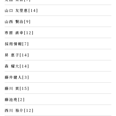
山口 友里恵[14]
山西 賢治[9]
市原 直幸[12]
採用情報[7]
昇 恵子[14]
森 耀大[14]
藤井健人[3]
藤川 貢[15]
藤池亮[2]
西川 裕介[12]