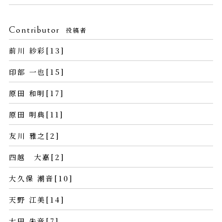
Contributor
投稿者
前川 紗彩[13]
印部 一也[15]
原田 和明[17]
原田 明典[11]
友川 雅之[2]
四越 大嘉[2]
大久保 潮音[10]
天野 江美[14]
太田 朱音[7]