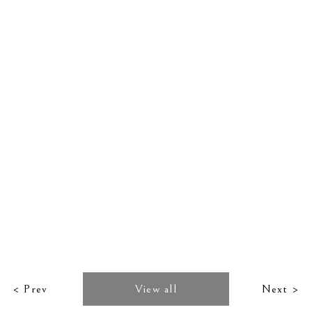
< Prev
View all
Next >