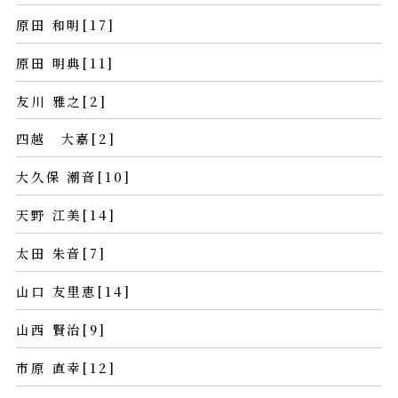
原田 和明[17]
原田 明典[11]
友川 雅之[2]
四越 大嘉[2]
大久保 潮音[10]
天野 江美[14]
太田 朱音[7]
山口 友里恵[14]
山西 賢治[9]
市原 直幸[12]