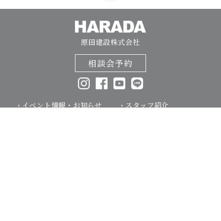
原田建設株式会社
相談会予約
相談会予約
お電話はこちらから
イベント情報・お知らせ
スタッフ紹介
コンセプト
よくあるご質問
性能・品質へのこだわり
会社案内・アクセス
素材へのこだわり
採用情報
安心の保証・
リノベーション
アフターメンテナンス
性能向上リノベーション
家づくりの流れ
別荘建築
建築事例
ブログ
オーナー様の声
プライバシーポリシー