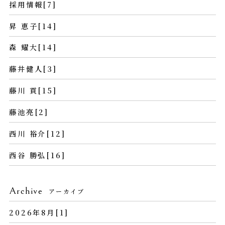
採用情報[7]
昇 恵子[14]
森 耀大[14]
藤井健人[3]
藤川 貢[15]
藤池亮[2]
西川 裕介[12]
西谷 勝弘[16]
Archive
アーカイブ
2026年8月[1]