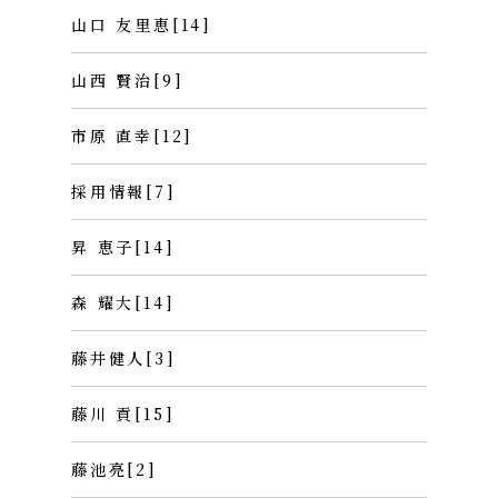
山口 友里恵[14]
山西 賢治[9]
市原 直幸[12]
採用情報[7]
昇 恵子[14]
森 耀大[14]
藤井健人[3]
藤川 貢[15]
藤池亮[2]