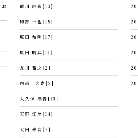
てお
前川 紗彩[13]
20
印部 一也[15]
20
原田 和明[17]
20
原田 明典[11]
20
友川 雅之[2]
20
四越 大嘉[2]
20
大久保 潮音[10]
天野 江美[14]
太田 朱音[7]