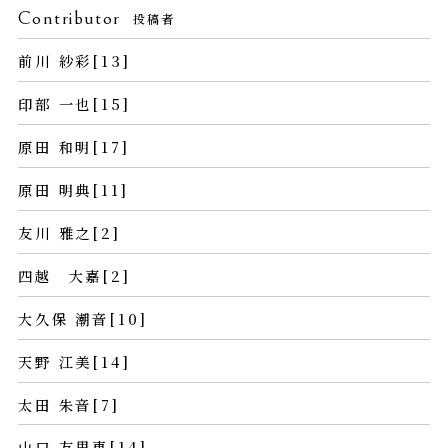
Contributor
投稿者
前川 紗彩[13]
印部 一也[15]
原田 和明[17]
原田 明典[11]
友川 雅之[2]
四越 大嘉[2]
大久保 潮音[10]
天野 江美[14]
太田 朱音[7]
山口 友里恵[14]