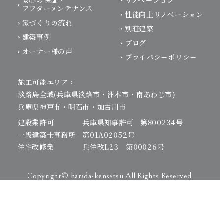
安心の保証・
リノベーション
アフターメンテナンス
性能向上リノベーション
家づくりの流れ
別荘建築
建築事例
ブログ
オーナー様の声
プライバシーポリシー
施工可能エリア：
淡路島全域(兵庫県淡路市・洲本市・南あわじ市)
兵庫県神戸市・明石市・加古川市
建設業許可 兵庫県知事許可 第800234号
一級建築士事務所 第01A02052号
住宅改修業 兵住改L23 第00026号
相談会予約
お電話はこちらから
Copyright© harada-kensetsu All Rights Reserved.
相談会予約
お電話はこちらから