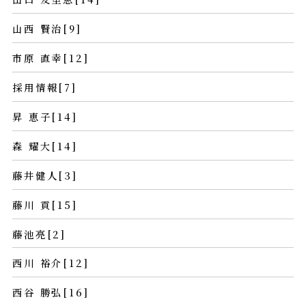
山西 賢治[9]
市原 直幸[12]
採用情報[7]
昇 恵子[14]
森 耀大[14]
藤井健人[3]
藤川 貢[15]
藤池亮[2]
西川 裕介[12]
西谷 勝弘[16]