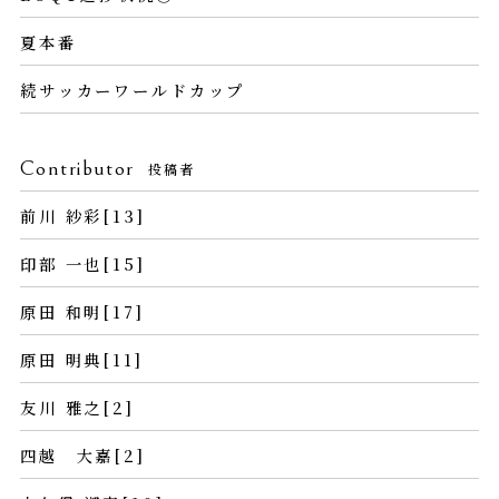
夏本番
続サッカーワールドカップ
Contributor
投稿者
前川 紗彩[13]
印部 一也[15]
原田 和明[17]
原田 明典[11]
友川 雅之[2]
四越 大嘉[2]