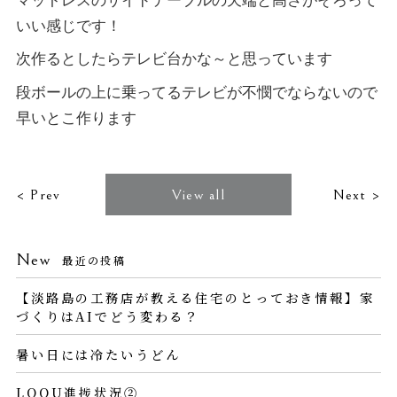
マットレスのサイドテーブルの天端と高さがそろって
いい感じです！
次作るとしたらテレビ台かな～と思っています
段ボールの上に乗ってるテレビが不憫でならないので
早いとこ作ります
< Prev
View all
Next >
New
最近の投稿
【淡路島の工務店が教える住宅のとっておき情報】家
づくりはAIでどう変わる？
暑い日には冷たいうどん
LOQU進捗状況②