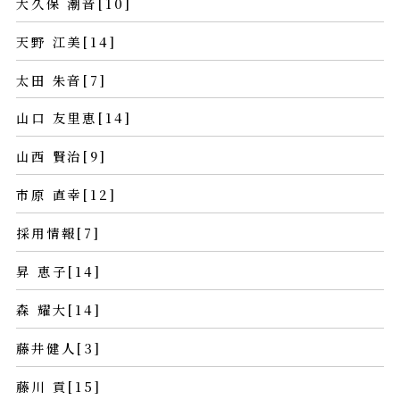
大久保 潮音[10]
天野 江美[14]
太田 朱音[7]
山口 友里恵[14]
山西 賢治[9]
市原 直幸[12]
採用情報[7]
昇 恵子[14]
森 耀大[14]
藤井健人[3]
藤川 貢[15]