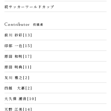
続サッカーワールドカップ
Contributor
投稿者
前川 紗彩[13]
印部 一也[15]
原田 和明[17]
原田 明典[11]
友川 雅之[2]
四越 大嘉[2]
大久保 潮音[10]
天野 江美[14]