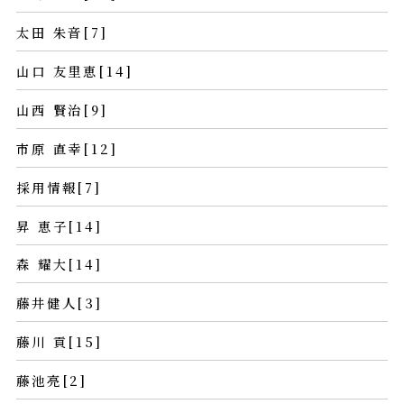
太田 朱音[7]
山口 友里恵[14]
山西 賢治[9]
市原 直幸[12]
採用情報[7]
昇 恵子[14]
森 耀大[14]
藤井健人[3]
藤川 貢[15]
藤池亮[2]