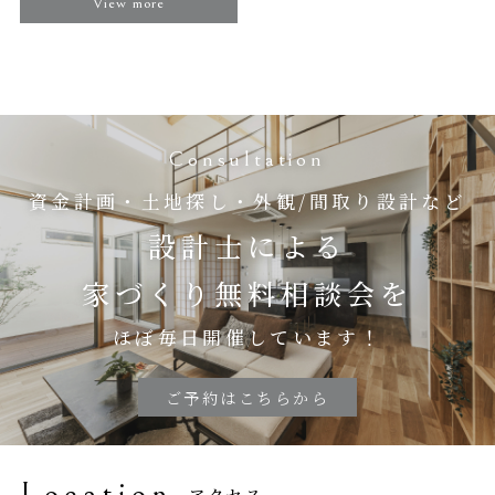
View more
Consultation
資金計画・土地探し・外観/間取り設計など
設計士による
家づくり無料相談会を
ほぼ毎日開催しています！
ご予約はこちらから
Location
アクセス