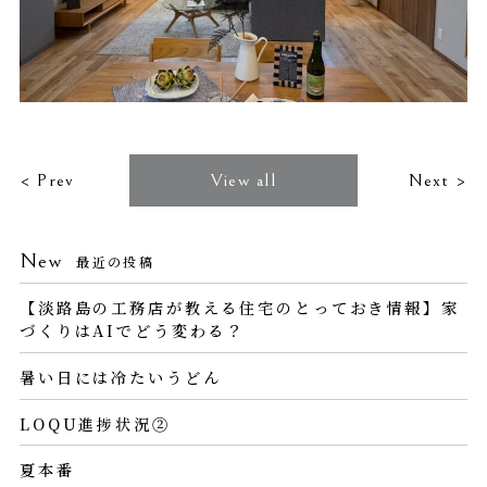
< Prev
View all
Next >
New
最近の投稿
【淡路島の工務店が教える住宅のとっておき情報】家
づくりはAIでどう変わる？
暑い日には冷たいうどん
LOQU進捗状況②
夏本番