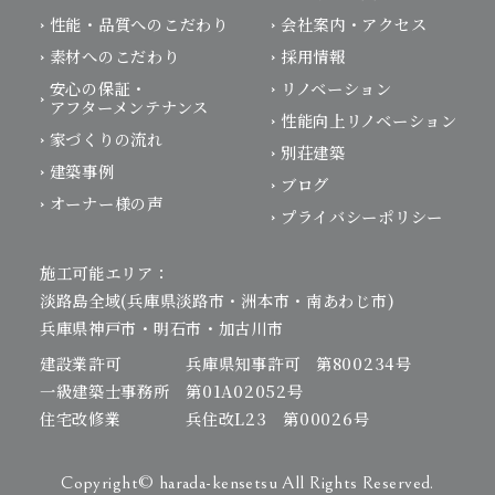
性能・品質へのこだわり
会社案内・アクセス
素材へのこだわり
採用情報
安心の保証・
リノベーション
アフターメンテナンス
性能向上リノベーション
家づくりの流れ
別荘建築
建築事例
ブログ
オーナー様の声
プライバシーポリシー
施工可能エリア：
淡路島全域(兵庫県淡路市・洲本市・南あわじ市)
兵庫県神戸市・明石市・加古川市
建設業許可 兵庫県知事許可 第800234号
一級建築士事務所 第01A02052号
住宅改修業 兵住改L23 第00026号
Copyright© harada-kensetsu All Rights Reserved.